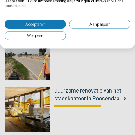
'aanpassen'. U kunt uw toestemming altijd wijzigen of intrekken via ons
cookiebeleid.
Webinar circulair (ver)bouwen: van stoffig complex
naar hip kantoor
Accepteren
Aanpassen
Weigeren
Aanbestedingen gewonnen!
Duurzame renovatie van het
stadskantoor in Roosendaal