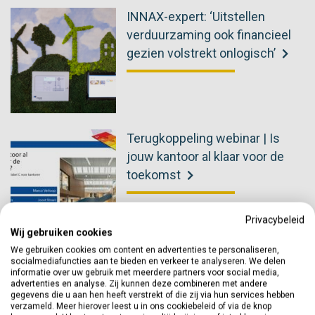
INNAX-expert: ‘Uitstellen
verduurzaming ook financieel
gezien volstrekt onlogisch’
Terugkoppeling webinar | Is
jouw kantoor al klaar voor de
toekomst
Privacybeleid
Wij gebruiken cookies
We gebruiken cookies om content en advertenties te personaliseren,
Het verhaal van Joey van Kuijck
socialmediafuncties aan te bieden en verkeer te analyseren. We delen
informatie over uw gebruik met meerdere partners voor social media,
advertenties en analyse. Zij kunnen deze combineren met andere
gegevens die u aan hen heeft verstrekt of die zij via hun services hebben
Veiligheidsmedewerker van het kwartaal
verzameld. Meer hierover leest u in ons cookiebeleid of via de knop