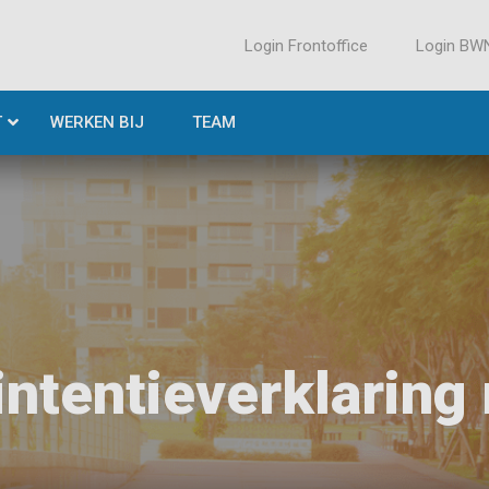
Login Frontoffice
Login BW
T
WERKEN BIJ
TEAM
intentieverklaring