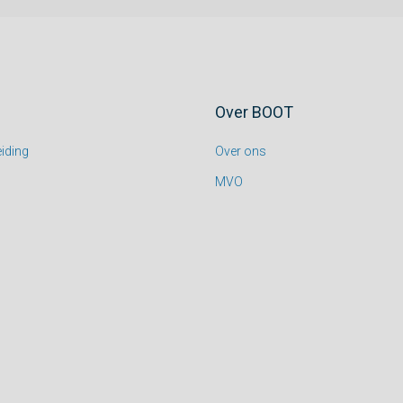
Over BOOT
iding
Over ons
MVO