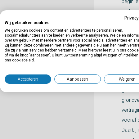
begin le
ondertu
Privacy
volksge
Wij gebruiken cookies
We gebruiken cookies om content en advertenties te personaliseren,
fabrieks
socialmediafuncties aan te bieden en verkeer te analyseren. We delen inform
over uw gebruik met meerdere partners voor social media, advertenties en an
De stof
Zij kunnen deze combineren met andere gegevens die u aan hen heeft verstre
die zij via hun services hebben verzameld. Meer hierover leest u in ons cookie
of via de knop 'aanpassen'. U kunt uw toestemming altijd wijzigen of intrekken
De rol
ons cookiebeleid.
“BOOT d
Accepteren
Aanpassen
Weigeren
wordt aa
grond i
grondve
vertrag
vooraf 
Daarbij 