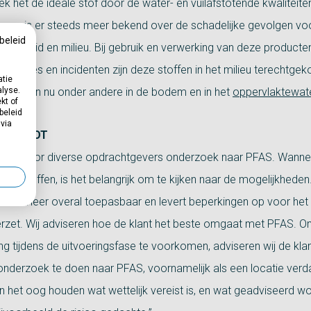
ek het dé ideale stof door de water- en vuilafstotende kwaliteite
ssen is er steeds meer bekend over de schadelijke gevolgen vo
beleid
zondheid en milieu. Bij gebruik en verwerking van deze producten
emissies en incidenten zijn deze stoffen in het milieu terechtge
atie
alyse.
fen zitten nu onder andere in de bodem en in het
oppervlaktewat
kt of
beleid
 via
 van BOOT
oet voor diverse opdrachtgevers onderzoek naar PFAS. Wann
ngetroffen, is het belangrijk om te kijken naar de mogelijkheden
s niet meer overal toepasbaar en levert beperkingen op voor het
rzet. Wij adviseren hoe de klant het beste omgaat met PFAS. 
ing tijdens de uitvoeringsfase te voorkomen, adviseren wij de kl
onderzoek te doen naar PFAS, voornamelijk als een locatie verda
in het oog houden wat wettelijk vereist is, en wat geadviseerd w