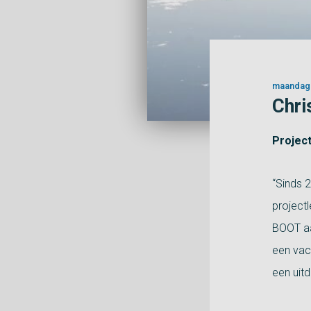
maandag 
Chri
Project
“Sinds 
project
BOOT aa
een vaca
een uitd