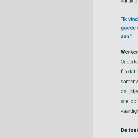
vanuit b
“Ik vin
goede e
aan.”
Werken
Ondertu
fijn dat
samenwe
de lijnt
snel co
vaardig
De toe