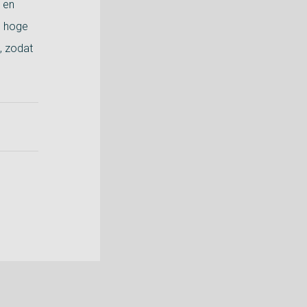
 en
s hoge
, zodat