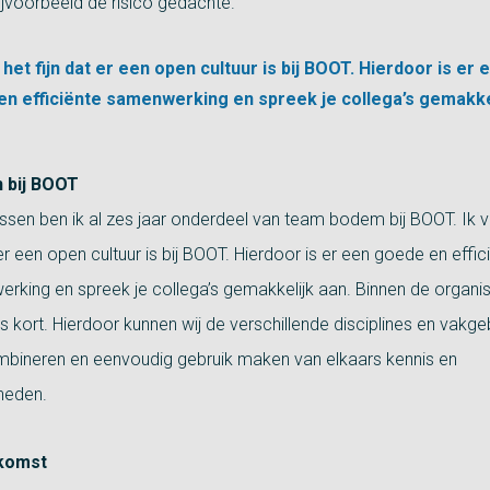
ijvoorbeeld de risico gedachte.”
d het fijn dat er een open cultuur is bij BOOT. Hierdoor is er 
n efficiënte samenwerking en spreek je collega’s gemakke
 bij BOOT
ssen ben ik al zes jaar onderdeel van team bodem bij BOOT. Ik v
 er een open cultuur is bij BOOT. Hierdoor is er een goede en effic
rking en spreek je collega’s gemakkelijk aan. Binnen de organisa
jes kort. Hierdoor kunnen wij de verschillende disciplines en vakg
mbineren en eenvoudig gebruik maken van elkaars kennis en
heden.
komst