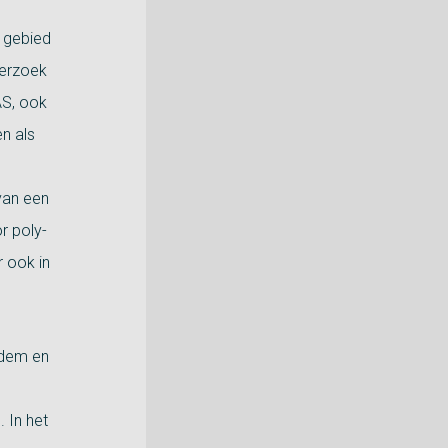
t gebied
derzoek
AS, ook
n als
van een
r poly-
r ook in
bodem en
 In het