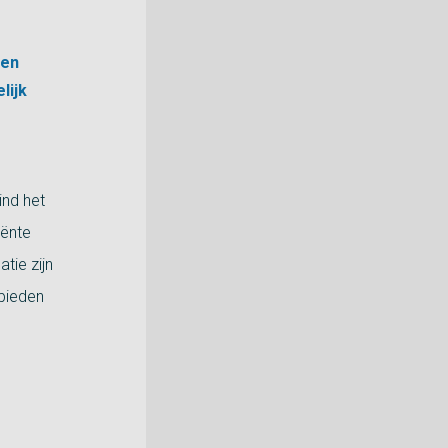
een
lijk
ind het
iënte
tie zijn
ebieden