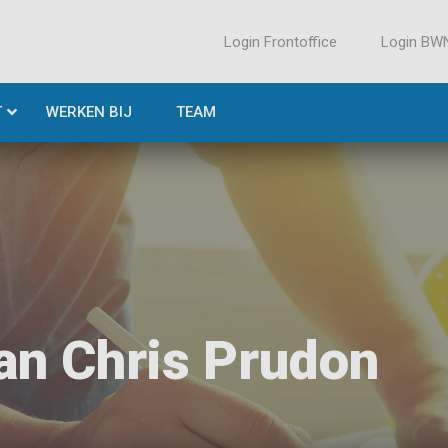
Login Frontoffice
Login BW
T
WERKEN BIJ
TEAM
an Chris Prudon