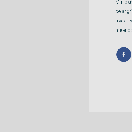
Mijn pl
belangr
niveau 
meer op