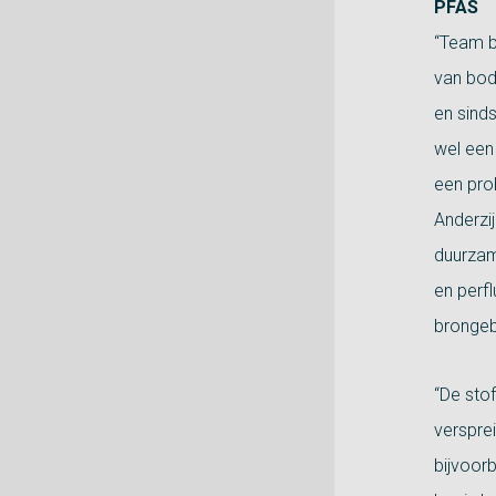
PFAS
“Team 
van bod
en sind
wel een
een pro
Anderzi
duurzam
en perf
brongeb
“De stof
versprei
bijvoor