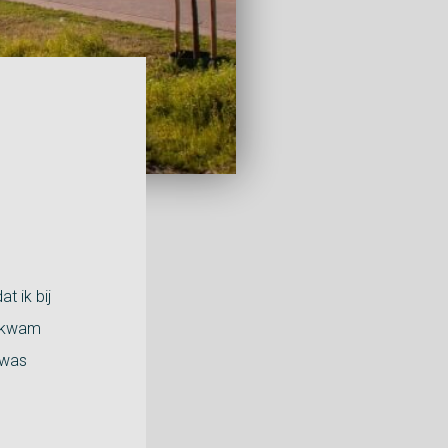
t ik bij
T kwam
 was