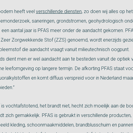
bodem heeft veel
verschillende diensten
, zo doen wij alles op he
emonderzoek, saneringen, grondstromen, geohydrologisch on
s een aantal jaar is PFAS meer onder de aandacht gekomen. PF
 Zeer Zorgwekkende Stof (ZZS) genoemd, wordt enerzijds gezie
bleemstof die aandacht vraagt vanuit milieutechnisch oogpunt.
jds dient men er wel aandacht aan te besteden vanuit de optiek 
e leefomgeving op langere termijn. De afkorting PFAS staat voo
luoralkylstoffen en komt diffuus verspreid voor in Nederland maa
ieden.”
 is vochtafstotend, het brandt niet, hecht zich moeilijk aan de 
dt zich gemakkelijk. PFAS is gebruikt in verschillende producten,
beeld kleding, schoonmaakmiddelen, brandblusschuim en pannen.