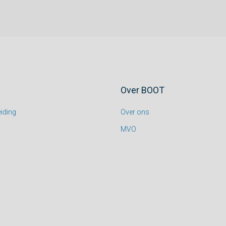
Over BOOT
iding
Over ons
MVO