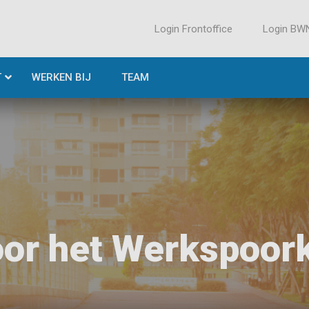
Login Frontoffice
Login BW
T
WERKEN BIJ
TEAM
oor het Werkspoork