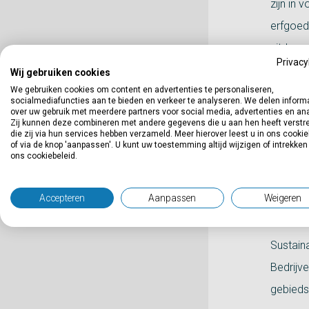
zijn in 
erfgoed
uitdage
Privacy
begonn
Wij gebruiken cookies
We gebruiken cookies om content en advertenties te personaliseren,
socialmediafuncties aan te bieden en verkeer te analyseren. We delen inform
Een vee
over uw gebruik met meerdere partners voor social media, advertenties en an
Zij kunnen deze combineren met andere gegevens die u aan hen heeft verstre
Het pro
die zij via hun services hebben verzameld. Meer hierover leest u in ons cookie
of via de knop 'aanpassen'. U kunt uw toestemming altijd wijzigen of intrekken
de bouw
ons cookiebeleid.
consort
Accepteren
Aanpassen
Weigeren
Hof van
Utrecht
Sustaina
Bedrijve
gebieds