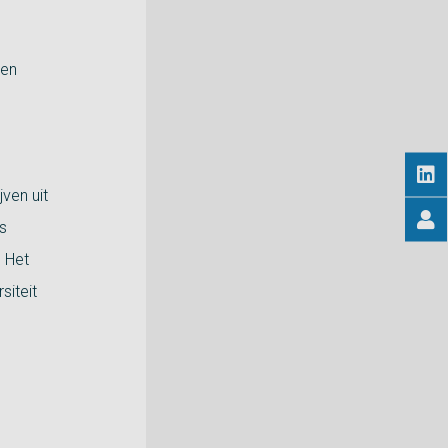
gen
ven uit
s
 Het
siteit