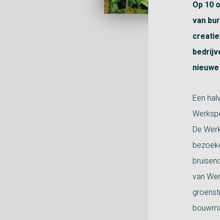
Op 10 o
van bu
creatie
bedrij
nieuwe
Een hal
Werkspo
De Werk
bezoeker
bruisen
van Wer
groenstr
bouwmat