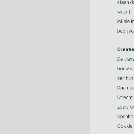
staan da
waar bi
lokale 
bedrijv
Creatie
De trans
bouw va
zelf hun
Daarnaa
Utrecht,
zoals o
openbare
Ook de 