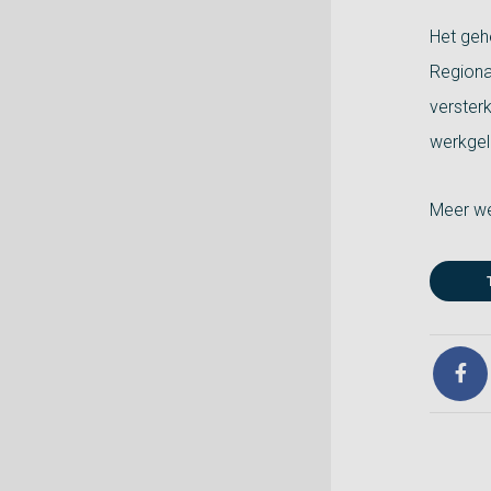
Het geh
Regiona
verster
werkgel
Meer we