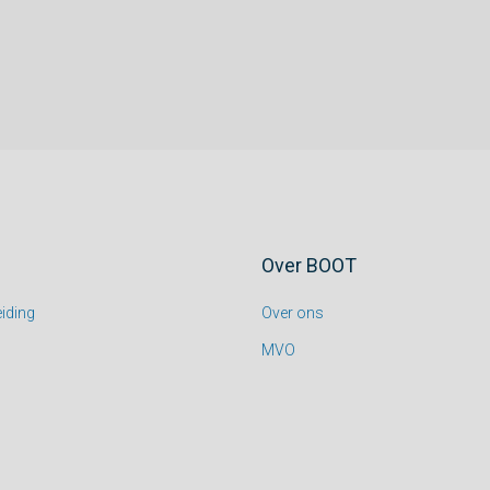
Over BOOT
iding
Over ons
MVO