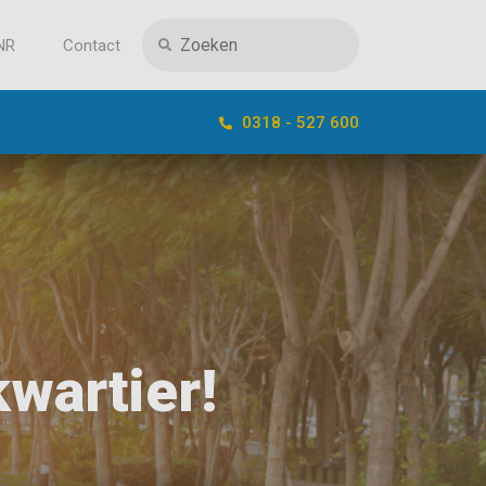
NR
Contact
0318 - 527 600
wartier!