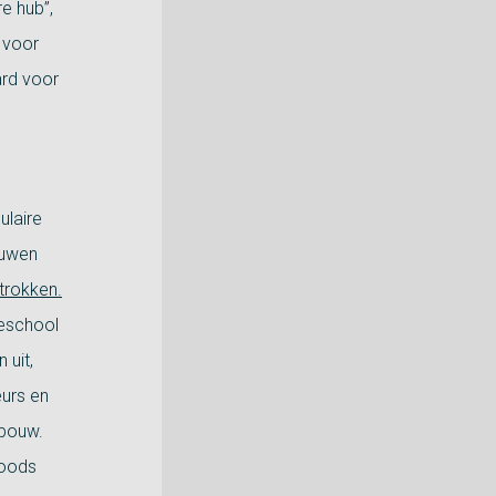
e hub”,
 voor
ard voor
ulaire
ouwen
trokken.
geschool
 uit,
eurs en
nbouw.
loods