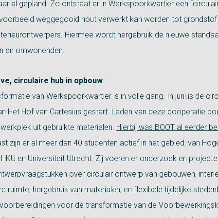
ar al gepland. Zo ontstaat er in Werkspoorkwartier een “circulair
jvoorbeeld weggegooid hout verwerkt kan worden tot grondstof
interieurontwerpers. Hiermee wordt hergebruik de nieuwe standa
en en omwonenden.
ve, circulaire hub in opbouw
formatie van Werkspoorkwartier is in volle gang. In juni is de circ
n Het Hof van Cartesius gestart. Leden van deze coöperatie b
 werkplek uit gebruikte materialen.
Hierbij was BOOT al eerder be
st zijn er al meer dan 40 studenten actief in het gebied, van Ho
 HKU en Universiteit Utrecht. Zij voeren er onderzoek en projecten
ntwerpvraagstukken over circulair ontwerp van gebouwen, interi
 ruimte, hergebruik van materialen, en flexibele tijdelijke stede
voorbereidingen voor de transformatie van de Voorbewerkings