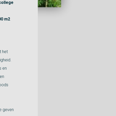
college
000 m2
t het
igheid.
s en
een
loods
te geven