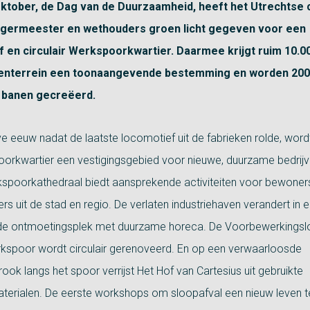
ktober, de Dag van de Duurzaamheid, heeft het Utrechtse 
rgermeester en wethouders groen licht gegeven voor een
f en circulair Werkspoorkwartier. Daarmee krijgt ruim 10.
venterrein een toonaangevende bestemming en worden 200
 banen gecreëerd.
ve eeuw nadat de laatste locomotief uit de fabrieken rolde, word
orkwartier een vestigingsgebied voor nieuwe, duurzame bedrijv
spoorkathedraal biedt aansprekende activiteiten voor bewoner
s uit de stad en regio. De verlaten industriehaven verandert in 
de ontmoetingsplek met duurzame horeca. De Voorbewerkings
kspoor wordt circulair gerenoveerd. En op een verwaarloosde
ook langs het spoor verrijst Het Hof van Cartesius uit gebruikte
erialen. De eerste workshops om sloopafval een nieuw leven 