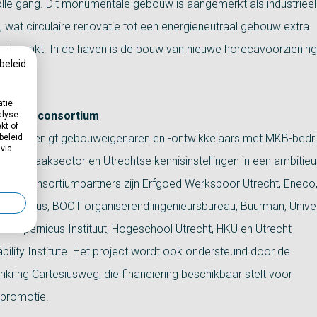
volle gang. Dit monumentale gebouw is aangemerkt als industrieel
, wat circulaire renovatie tot een energieneutraal gebouw extra
nd maakt. In de haven is de bouw van nieuwe horecavoorzienin
beleid
en.
atie
lzijdig consortium
alyse.
kt of
ject verenigt gebouweigenaren en -ontwikkelaars met MKB-bedrij
beleid
 via
- en maaksector en Utrechtse kennisinstellingen in een ambitieu
ium. Consortiumpartners zijn Erfgoed Werkspoor Utrecht, Eneco,
 Cartesius, BOOT organiserend ingenieursbureau, Buurman, Univer
 – Copernicus Instituut, Hogeschool Utrecht, HKU en Utrecht
bility Institute. Het project wordt ook ondersteund door de
nkring Cartesiusweg, die financiering beschikbaar stelt voor
promotie.