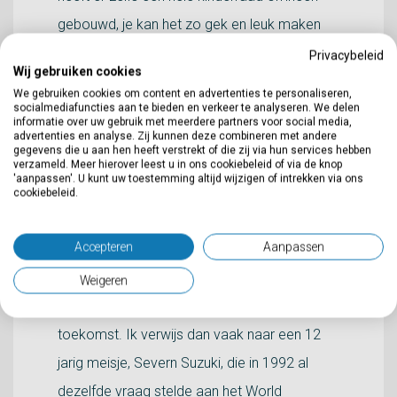
gebouwd, je kan het zo gek en leuk maken
als je wilt. In de
video
vertelt Jan Terlouw zelf
Privacybeleid
Wij gebruiken cookies
de bewuste passage voor uit het boekje en
We gebruiken cookies om content en advertenties te personaliseren,
socialmediafuncties aan te bieden en verkeer te analyseren. We delen
wordt het idee voor de scholen toegelicht.
informatie over uw gebruik met meerdere partners voor social media,
advertenties en analyse. Zij kunnen deze combineren met andere
gegevens die u aan hen heeft verstrekt of die zij via hun services hebben
Het is in feite ook de vraag die Greta
verzameld. Meer hierover leest u in ons cookiebeleid of via de knop
'aanpassen'. U kunt uw toestemming altijd wijzigen of intrekken via ons
Thunberg stelt aan het World Economic
cookiebeleid.
Forum, laatst in Davos en ook in New York,
Accepteren
Aanpassen
om de toekomst te borgen, ken je die? Het
benadrukt ook de schandvlek van het niet
Weigeren
luisteren en acteren van leiders naar de
toekomst. Ik verwijs dan vaak naar een 12
jarig meisje, Severn Suzuki, die in 1992 al
dezelfde vraag stelde aan het World