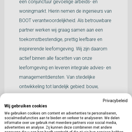
een conjunctuur gevoelige arbeids- en
woningmarkt. Hierin nemen de ingenieurs van
BOOT verantwoordelijkheid. Als betrouwbare
partner werken wij graag samen aan een
toekomstbestendige, prettig leefbare en
inspirerende leefomgeving. Wij zijn daarom
actief binnen alle facetten van onze
leefomgeving en leveren integrale advies- en
managementdiensten. Van stedelijke
ontwikkeling tot landelijk gebied: bouw,
mobiliteit, water, milieu, veiligheid, sport en
Privacybeleid
recreatie.
Wij gebruiken cookies
We gebruiken cookies om content en advertenties te personaliseren,
socialmediafuncties aan te bieden en verkeer te analyseren. We delen
informatie over uw gebruik met meerdere partners voor social media,
Een duurzame samenwerking vinden we
advertenties en analyse. Zij kunnen deze combineren met andere