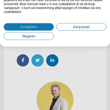
gegevens die u aan hen heeft verstrekt of die zij via hun services hebben
belangrijk. Alleen dan halen we ook een
verzameld. Meer hierover leest u in ons cookiebeleid of via de knop
'aanpassen'. U kunt uw toestemming altijd wijzigen of intrekken via ons
duurzaam resultaat. Met onze ambities,
cookiebeleid.
doelstellingen en visie herkennen we ons in
de doelstellingen van Natuurpro voor staat.
Accepteren
Aanpassen
Daarom leveren we graag een actieve
Weigeren
bijdrage aan dit mooie netwerk!