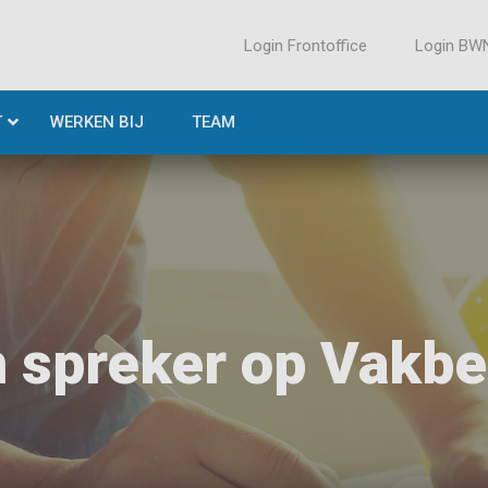
Login Frontoffice
Login BW
T
WERKEN BIJ
TEAM
 spreker op Vakb