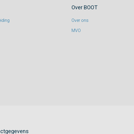
Over BOOT
iding
Over ons
MVO
actgegevens