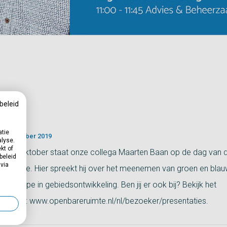
beleid
atie
20 september 2019
alyse.
kt of
ag 3 oktober staat onze collega Maarten Baan op de dag van 
beleid
 via
e ruimte. Hier spreekt hij over het meenemen van groen en blau
 principe in gebiedsontwikkeling. Ben jij er ook bij? Bekijk het
ma op: www.openbareruimte.nl/nl/bezoeker/presentaties.