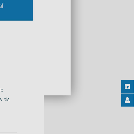
de
w als