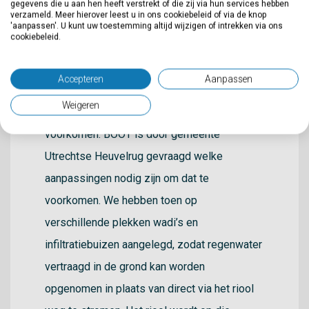
niet altijd aan. Door een te beperkte
gegevens die u aan hen heeft verstrekt of die zij via hun services hebben
verzameld. Meer hierover leest u in ons cookiebeleid of via de knop
afvoercapaciteit kon het voorkomen dat
'aanpassen'. U kunt uw toestemming altijd wijzigen of intrekken via ons
cookiebeleid.
straten, tuinen en kelders blank kwamen te
staan. Omdat we dankzij klimaatverandering
Accepteren
Aanpassen
vaker harde regenbuien kunnen verwachten,
Weigeren
zouden overstromen in de toekomst vaker
voorkomen. BOOT is door gemeente
Utrechtse Heuvelrug gevraagd welke
aanpassingen nodig zijn om dat te
voorkomen. We hebben toen op
verschillende plekken wadi’s en
infiltratiebuizen aangelegd, zodat regenwater
vertraagd in de grond kan worden
opgenomen in plaats van direct via het riool