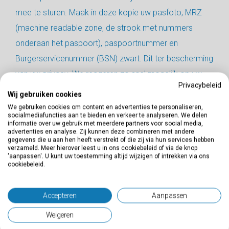
mee te sturen. Maak in deze kopie uw pasfoto, MRZ
(machine readable zone, de strook met nummers
onderaan het paspoort), paspoortnummer en
Burgerservicenummer (BSN) zwart. Dit ter bescherming
van uw privacy. We reageren zo snel mogelijk op uw
Privacybeleid
verzoek. Tevens wijzen wij u erop dat u de mogelijkheid
Wij gebruiken cookies
heeft om een klacht in te dienen bij de nationale
We gebruiken cookies om content en advertenties te personaliseren,
socialmediafuncties aan te bieden en verkeer te analyseren. We delen
toezichthouder, de Autoriteit Persoonsgegevens. Dit
informatie over uw gebruik met meerdere partners voor social media,
advertenties en analyse. Zij kunnen deze combineren met andere
kan via deze
link
.
gegevens die u aan hen heeft verstrekt of die zij via hun services hebben
verzameld. Meer hierover leest u in ons cookiebeleid of via de knop
'aanpassen'. U kunt uw toestemming altijd wijzigen of intrekken via ons
10 Hoe BOOT persoonsgegevens beveiligt
cookiebeleid.
BOOT neemt de bescherming van uw gegevens serieus
en neemt passende maatregelen om misbruik, verlies,
Accepteren
Aanpassen
onbevoegde toegang, ongewenste openbaarmaking
Weigeren
en ongeoorloofde wijziging tegen te gaan. Als u de