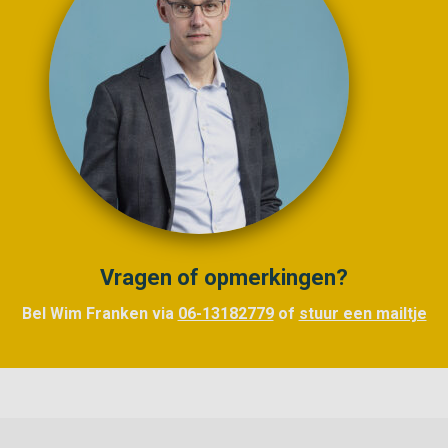
Vragen of opmerkingen?
Bel Wim Franken via
06-13182779
of
stuur een mailtje