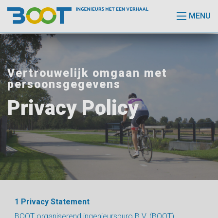
MENU
Vertrouwelijk omgaan met
persoonsgegevens
Privacy Policy
1 Privacy Statement
BOOT organiserend ingenieursburo B.V. (BOOT)