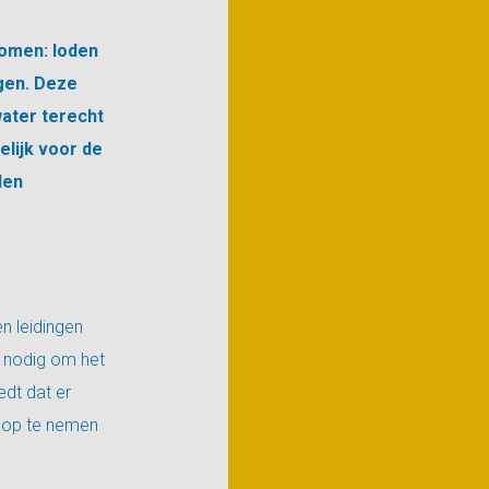
komen: loden
ggen. Deze
water terecht
elijk voor de
den
n leidingen
k nodig om het
edt dat er
t op te nemen