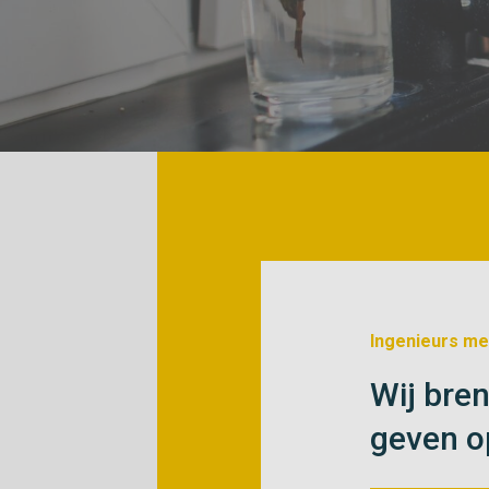
Ingenieurs me
Wij bren
geven o