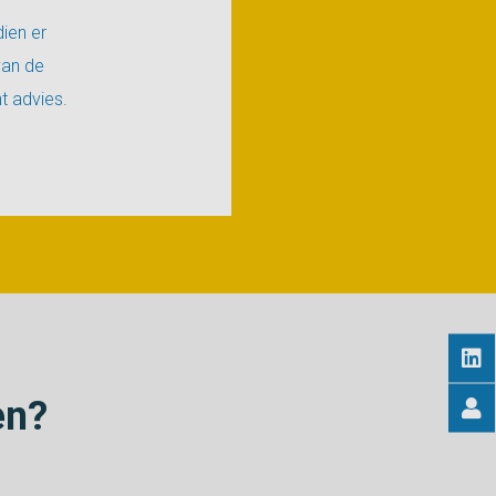
ien er
van de
t advies.
en?