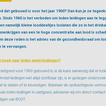
oed dat gebouwd is voor het jaar 1960? Dan kun je ze tegen
. Sinds 1960 is het verboden om loden leidingen aan te le
en namelijk kleine looddeeltjes loslaten die zo in het drink
nenkrijgen van een te hoge concentratie aan lood is schad
m deze reden is het advies van de gezondheidsraad om lo
n te vervangen.
zoek naar loden waterleidingen?
astgoed voor 1960 gebouwd is, is de kans aanwezig dat er lode
Omdat leidingen niet altijd zichtbaar zijn, is er gedegen onderzoe
it te sluiten of te bevestigen. Wanneer de opdrachtgever vermo
 van loden leidingen in vastgoed, adviseren wij om direct contac
igen van BOOT.