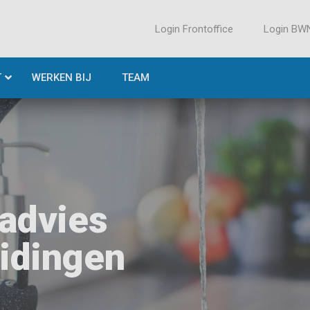
Login Frontoffice
Login BW
T
WERKEN BIJ
TEAM
advies
eidingen