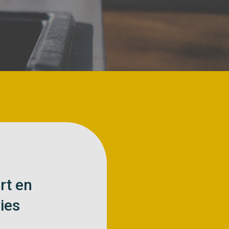
rt en
ies