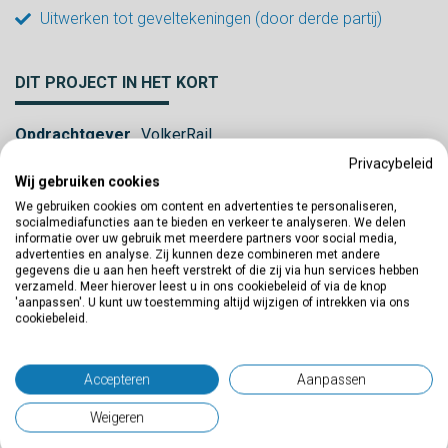
Uitwerken tot geveltekeningen (door derde partij)
DIT PROJECT IN HET KORT
Opdrachtgever
VolkerRail
Privacybeleid
Uitvoering
2024
Wij gebruiken cookies
We gebruiken cookies om content en advertenties te personaliseren,
Vakgebied
GEO-informatie
,
3D-laserscanning
,
socialmediafuncties aan te bieden en verkeer te analyseren. We delen
Situatie-hoogtemetingen & DTM
informatie over uw gebruik met meerdere partners voor social media,
advertenties en analyse. Zij kunnen deze combineren met andere
gegevens die u aan hen heeft verstrekt of die zij via hun services hebben
verzameld. Meer hierover leest u in ons cookiebeleid of via de knop
'aanpassen'. U kunt uw toestemming altijd wijzigen of intrekken via ons
cookiebeleid.
Accepteren
Aanpassen
Deel dit project
Weigeren