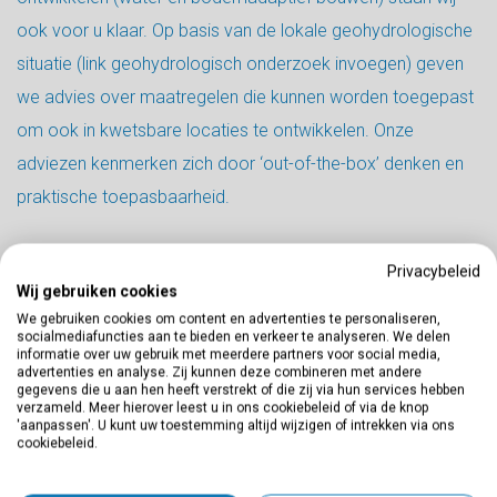
ook voor u klaar. Op basis van de lokale geohydrologische
situatie (
link geohydrologisch onderzoek invoegen
) geven
we advies over maatregelen die kunnen worden toegepast
om ook in kwetsbare locaties te ontwikkelen. Onze
adviezen kenmerken zich door ‘out-of-the-box’ denken en
praktische toepasbaarheid.
Of u nu vragen heeft over WAAR of HOE, we denken graag
Privacybeleid
met u mee!
Wij gebruiken cookies
We gebruiken cookies om content en advertenties te personaliseren,
socialmediafuncties aan te bieden en verkeer te analyseren. We delen
informatie over uw gebruik met meerdere partners voor social media,
advertenties en analyse. Zij kunnen deze combineren met andere
gegevens die u aan hen heeft verstrekt of die zij via hun services hebben
verzameld. Meer hierover leest u in ons cookiebeleid of via de knop
'aanpassen'. U kunt uw toestemming altijd wijzigen of intrekken via ons
RECENTE
cookiebeleid.
Projecten